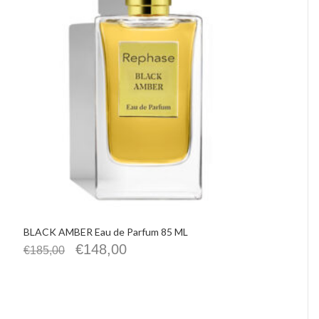
IMHO
Precious Walls
Belisario
Rephase
De Santis Alvarez
Vittorio Martini
Castellino
Chrissie
La Pasta di Camerino
Le Spiazzette
Verditerre
Distilleria Varnelli
Joya Cocktails
Agroiniziative
BLACK AMBER Eau de Parfum 85 ML
€
148,00
€
185,00