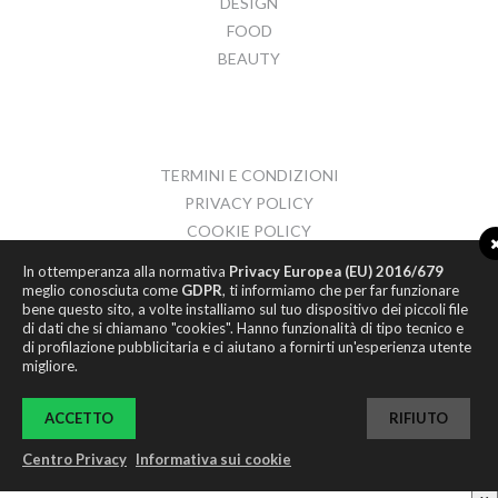
DESIGN
FOOD
BEAUTY
TERMINI E CONDIZIONI
PRIVACY POLICY
COOKIE POLICY
CONTATTI
In ottemperanza alla normativa
Privacy Europea (EU) 2016/679
meglio conosciuta come
GDPR
, ti informiamo che per far funzionare
bene questo sito, a volte installiamo sul tuo dispositivo dei piccoli file
di dati che si chiamano "cookies". Hanno funzionalità di tipo tecnico e
di profilazione pubblicitaria e ci aiutano a fornirti un'esperienza utente
migliore.
© 2017
HYPER ROOM S.R.L.
P.IVA 02066910437
ACCETTO
RIFIUTO
INFO@HYPER-ROOM.COM
Centro Privacy
Informativa sui cookie