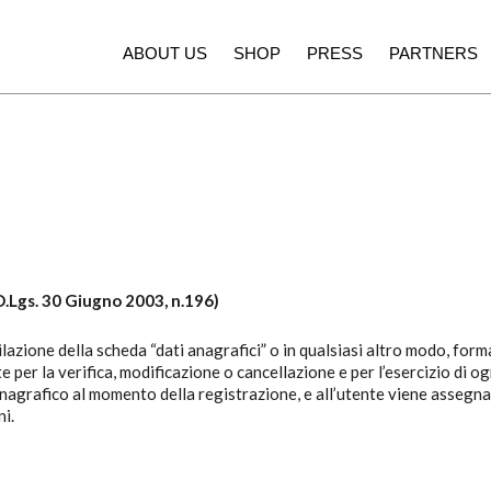
ABOUT US
SHOP
PRESS
PARTNERS
FASHION
Aijla
Les jeux de Marquis
Luca Pagni
IMHO
De Santis Alvarez
DESIGN
Althon
Cridea
Precious Walls
Vittorio Martini
FOOD
Antonelli Silio
Belisario
Castellino
La Pasta di Camerino
Le Spiazzette
Verditerre
Distilleria Varnelli
Joya Cocktails
Agroiniziative
BEAUTY
Rephase
Chrissie
Press
Video
 D.Lgs. 30 Giugno 2003, n.196)
pilazione della scheda “dati anagrafici” o in qualsiasi altro modo, fo
per la verifica, modificazione o cancellazione e per l’esercizio di ogn
 anagrafico al momento della registrazione, e all’utente viene asseg
i.