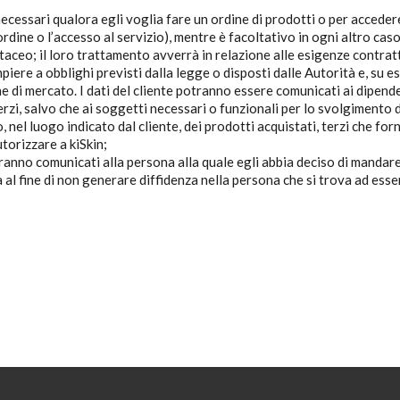
necessari qualora egli voglia fare un ordine di prodotti o per accedere 
ine o l’accesso al servizio), mentre è facoltativo in ogni altro caso. 
taceo; il loro trattamento avverrà in relazione alle esigenze contrat
ere a obblighi previsti dalla legge o disposti dalle Autorità e, su es
 di mercato. I dati del cliente potranno essere comunicati ai dipenden
erzi, salvo che ai soggetti necessari o funzionali per lo svolgimento del
, nel luogo indicato dal cliente, dei prodotti acquistati, terzi che fo
utorizzare a kiSkin;
saranno comunicati alla persona alla quale egli abbia deciso di mandare
al fine di non generare diffidenza nella persona che si trova ad ess