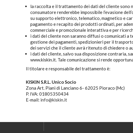
la raccolta e il trattamento dei dati del cliente sono 
consumatore renderebbe impossibile l’evasione dell’ord
su supporto elettronico, telematico, magnetico e car
pagamento e recapito dei prodotti ordinati, per adempi
commerciale e promozionale interattiva e per ricerche
i dati del cliente non saranno diffusi o comunicati a t
gestione dei pagamenti, spedizionieri per il trasporto
dei servizi che il cliente avrà ritenuto di chiedere o a
i dati del cliente, salvo sua disposizione contraria, 
www.kiskin.it. Tale comunicazione si rende opportuna 
Il titolare e responsabile del trattamento è:
KISKIN S.R.L. Unico Socio
Zona Art. Piani di Lanciano 6- 62025 Pioraco (Mc)
P. IVA: 01805350434
E-mail:
info@kiskin.it