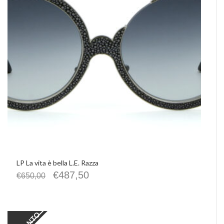
LP La vita è bella L.E. Razza
€
487,50
€
650,00
SCONTO