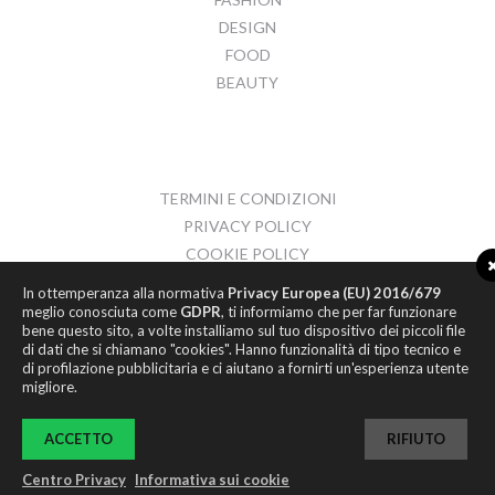
DESIGN
FOOD
BEAUTY
TERMINI E CONDIZIONI
PRIVACY POLICY
COOKIE POLICY
CONTATTI
In ottemperanza alla normativa
Privacy Europea (EU) 2016/679
meglio conosciuta come
GDPR
, ti informiamo che per far funzionare
bene questo sito, a volte installiamo sul tuo dispositivo dei piccoli file
di dati che si chiamano "cookies". Hanno funzionalità di tipo tecnico e
di profilazione pubblicitaria e ci aiutano a fornirti un'esperienza utente
migliore.
© 2017
HYPER ROOM S.R.L.
P.IVA 02066910437
ACCETTO
RIFIUTO
INFO@HYPER-ROOM.COM
Centro Privacy
Informativa sui cookie