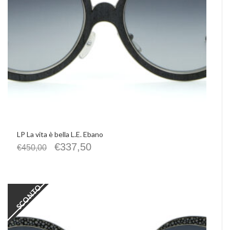
LP La vita è bella L.E. Ebano
€
337,50
€
450,00
SCONTO