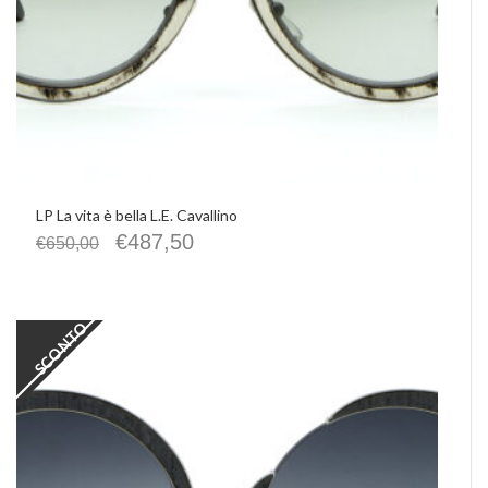
LP La vita è bella L.E. Cavallino
€
487,50
€
650,00
SCONTO