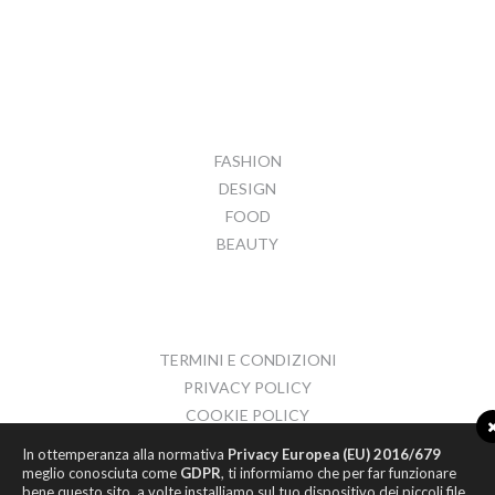
FASHION
DESIGN
FOOD
BEAUTY
TERMINI E CONDIZIONI
PRIVACY POLICY
COOKIE POLICY
CONTATTI
In ottemperanza alla normativa
Privacy Europea (EU) 2016/679
meglio conosciuta come
GDPR
, ti informiamo che per far funzionare
bene questo sito, a volte installiamo sul tuo dispositivo dei piccoli file