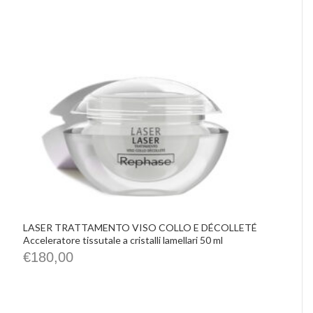
IMHO
Precious Walls
Belisario
Rephase
De Santis Alvarez
Vittorio Martini
Castellino
Chrissie
La Pasta di Camerino
Le Spiazzette
Verditerre
Distilleria Varnelli
Joya Cocktails
Agroiniziative
LASER TRATTAMENTO VISO COLLO E DÉCOLLETÉ
Acceleratore tissutale a cristalli lamellari 50 ml
€
180,00