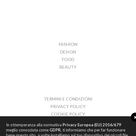
FASHION
DESIGN
FOOD
BEAUTY
TERMINI E CONDIZIONI
PRIVACY POLICY
COOKIE POLICY
CONTATTI
In ottemperanza alla normativa
Privacy Europea (EU) 2016/679
meglio conosciuta come
GDPR
, ti informiamo che per far funzionare
bene questo sito, a volte installiamo sul tuo dispositivo dei piccoli file