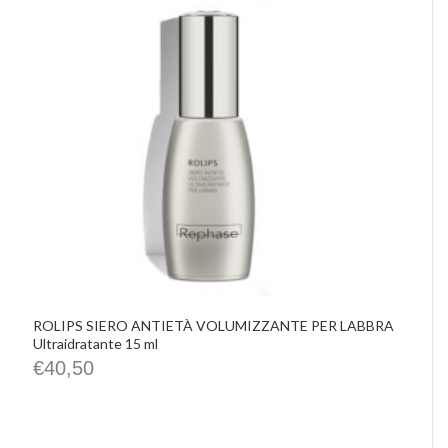
IMHO
Precious Walls
Belisario
Rephase
De Santis Alvarez
Vittorio Martini
Castellino
Chrissie
La Pasta di Camerino
Le Spiazzette
Verditerre
Distilleria Varnelli
Joya Cocktails
Agroiniziative
ROLIPS SIERO ANTIETÀ VOLUMIZZANTE PER LABBRA
Ultraidratante 15 ml
€
40,50