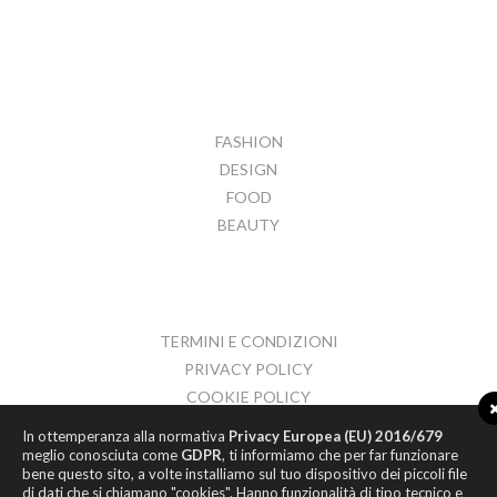
FASHION
DESIGN
FOOD
BEAUTY
TERMINI E CONDIZIONI
PRIVACY POLICY
COOKIE POLICY
CONTATTI
In ottemperanza alla normativa
Privacy Europea (EU) 2016/679
meglio conosciuta come
GDPR
, ti informiamo che per far funzionare
bene questo sito, a volte installiamo sul tuo dispositivo dei piccoli file
di dati che si chiamano "cookies". Hanno funzionalità di tipo tecnico e