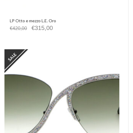
LP Otto e mezzo L.E. Oro
€
315,00
€
420,00
SALE