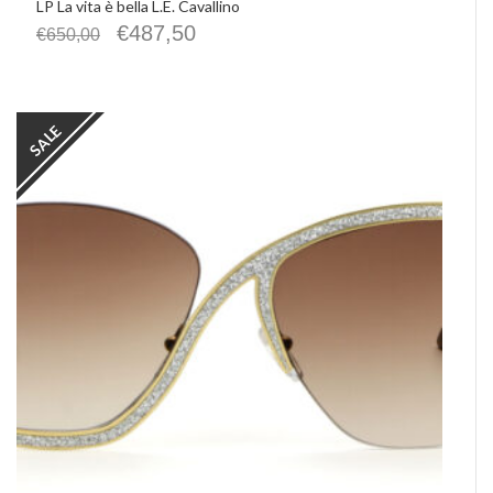
LP La vita è bella L.E. Cavallino
€
487,50
€
650,00
SALE