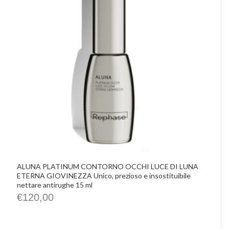
IMHO
Precious Walls
Belisario
Rephase
De Santis Alvarez
Vittorio Martini
Castellino
Chrissie
La Pasta di Camerino
Le Spiazzette
Verditerre
Distilleria Varnelli
Joya Cocktails
Agroiniziative
ALUNA PLATINUM CONTORNO OCCHI LUCE DI LUNA
ETERNA GIOVINEZZA Unico, prezioso e insostituibile
nettare antirughe 15 ml
€
120,00