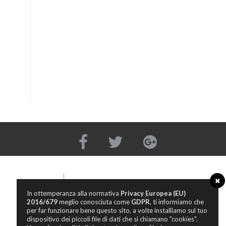
In ottemperanza alla normativa
Privacy Europea (EU)
TERMINI E CONDIZIONI
2016/679
meglio conosciuta come
GDPR
, ti informiamo che
per far funzionare bene questo sito, a volte installiamo sul tuo
PRIVACY POLICY
dispositivo dei piccoli file di dati che si chiamano "cookies".
COOKIE POLICY