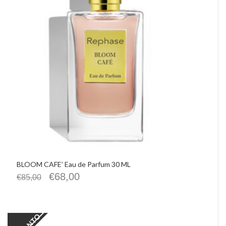
IMHO
Precious Walls
Belisario
Rephase
De Santis Alvarez
Vittorio Martini
Castellino
Chrissie
La Pasta di Camerino
Le Spiazzette
Verditerre
Distilleria Varnelli
Joya Cocktails
Agroiniziative
BLOOM CAFE’ Eau de Parfum 30 ML
€
68,00
€
85,00
SCONTO