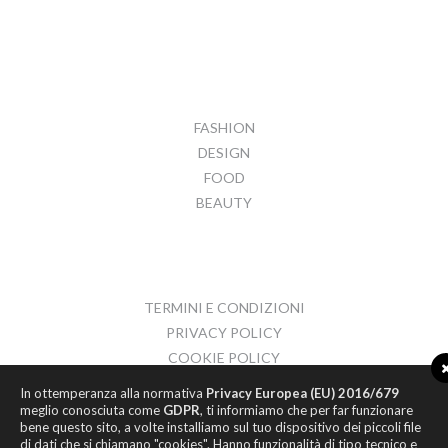
FASHION
DESIGN
FOOD
BEAUTY
TERMINI E CONDIZIONI
PRIVACY POLICY
COOKIE POLICY
CONTATTI
In ottemperanza alla normativa
Privacy Europea (EU) 2016/679
meglio conosciuta come
GDPR
, ti informiamo che per far funzionare
bene questo sito, a volte installiamo sul tuo dispositivo dei piccoli file
di dati che si chiamano "cookies". Hanno funzionalità di tipo tecnico e