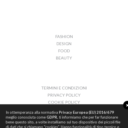
FASHION
DESIGN
FOOD
BEAUTY
TERMINI E CONDIZIONI
PRIVACY POLICY
COOKIE POLICY
CONTATTI
In ottemperanza alla normativa
Privacy Europea (EU) 2016/679
meglio conosciuta come
GDPR
, ti informiamo che per far funzionare
bene questo sito, a volte installiamo sul tuo dispositivo dei piccoli file
di dati che si chiamano "cookies". Hanno funzionalità di tipo tecnico e