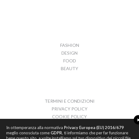
FASHION
DESIGN
FOOD
BEAUTY
TERMINI E CONDIZIONI
PRIVACY POLICY
COOKIE POLICY
CONTATTI
In ottemperanza alla normativa
Privacy Europea (EU) 2016/679
meglio conosciuta come
GDPR
, ti informiamo che per far funzionare
bene questo sito, a volte installiamo sul tuo dispositivo dei piccoli file