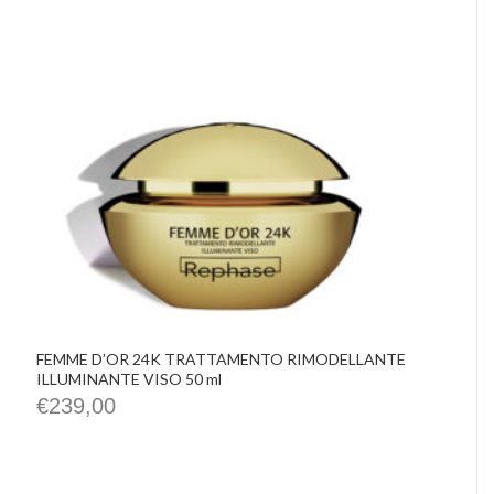
IMHO
Precious Walls
Belisario
Rephase
De Santis Alvarez
Vittorio Martini
Castellino
Chrissie
La Pasta di Camerino
Le Spiazzette
Verditerre
Distilleria Varnelli
Joya Cocktails
Agroiniziative
FEMME D’OR 24K TRATTAMENTO RIMODELLANTE
ILLUMINANTE VISO 50 ml
€
239,00