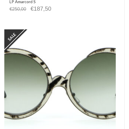
LP Amarcord S
€
187,50
€
250,00
SALE