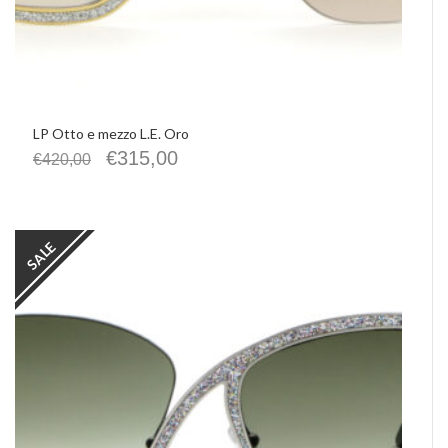
LP Otto e mezzo L.E. Oro
€
315,00
€
420,00
SALE