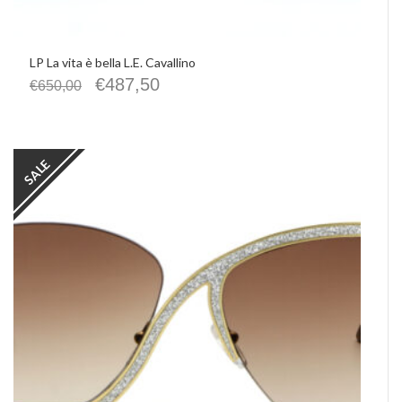
LP La vita è bella L.E. Cavallino
€
487,50
€
650,00
SALE