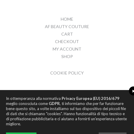
HOME
AF BEAUTY COUTURE
CART
CHECKOUT
MY ACCOUNT
SHOP
COOKIE POLICY
In ottemperanza alla normativa
Privacy Europea (EU) 2016/679
meglio conosciuta come
GDPR
, ti informiamo che per far funzionare
bene questo sito, a volte installiamo sul tuo dispositivo dei piccoli file
di dati che si chiamano "cookies". Hanno funzionalità di tipo tecnico e
di profilazione pubblicitaria e ci aiutano a fornirti un'esperienza utente
migliore.
© 2017
HYPER ROOM S.R.L.
P.IVA 02066910437