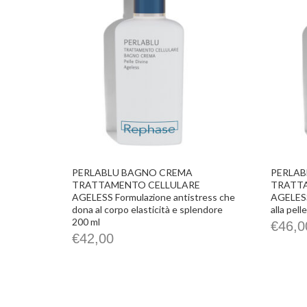
PERLABLU BAGNO CREMA
PERLAB
TRATTAMENTO CELLULARE
TRATT
AGELESS Formulazione antistress che
AGELESS 
dona al corpo elasticità e splendore
alla pell
200 ml
€
46,0
€
42,00