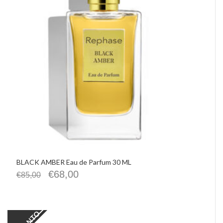
IMHO
Precious Walls
Belisario
Rephase
De Santis Alvarez
Vittorio Martini
Castellino
Chrissie
La Pasta di Camerino
Le Spiazzette
Verditerre
Distilleria Varnelli
Joya Cocktails
Agroiniziative
BLACK AMBER Eau de Parfum 30 ML
€
68,00
€
85,00
SCONTO