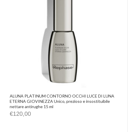
IMHO
Precious Walls
Belisario
Rephase
De Santis Alvarez
Vittorio Martini
Castellino
Chrissie
La Pasta di Camerino
Le Spiazzette
Verditerre
Distilleria Varnelli
Joya Cocktails
Agroiniziative
ALUNA PLATINUM CONTORNO OCCHI LUCE DI LUNA
ETERNA GIOVINEZZA Unico, prezioso e insostituibile
nettare antirughe 15 ml
€
120,00