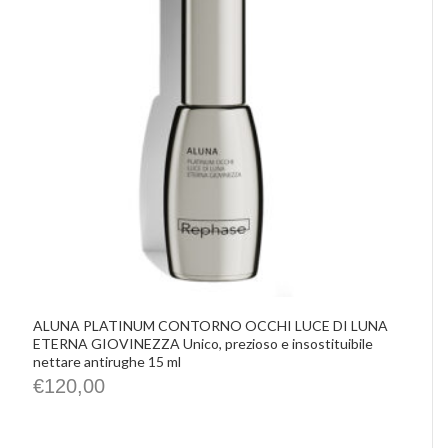
IMHO
Precious Walls
Belisario
Rephase
De Santis Alvarez
Vittorio Martini
Castellino
Chrissie
La Pasta di Camerino
Le Spiazzette
Verditerre
Distilleria Varnelli
Joya Cocktails
Agroiniziative
ALUNA PLATINUM CONTORNO OCCHI LUCE DI LUNA
ETERNA GIOVINEZZA Unico, prezioso e insostituibile
nettare antirughe 15 ml
€
120,00