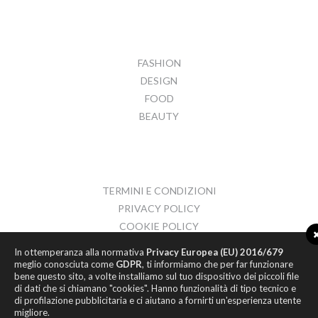
FASHION
DESIGN
FOOD
BEAUTY
TERMINI E CONDIZIONI
PRIVACY POLICY
COOKIE POLICY
CONTATTI
In ottemperanza alla normativa
Privacy Europea (EU) 2016/679
meglio conosciuta come
GDPR
, ti informiamo che per far funzionare
bene questo sito, a volte installiamo sul tuo dispositivo dei piccoli file
di dati che si chiamano "cookies". Hanno funzionalità di tipo tecnico e
di profilazione pubblicitaria e ci aiutano a fornirti un'esperienza utente
migliore.