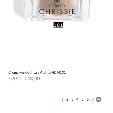
Crema Fondotinta 8K Ultra HD N101
€
43,00
€
45,90
1
2
3
4
5
6
7