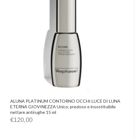
IMHO
Precious Walls
Belisario
Rephase
De Santis Alvarez
Vittorio Martini
Castellino
Chrissie
La Pasta di Camerino
Le Spiazzette
Verditerre
Distilleria Varnelli
Joya Cocktails
Agroiniziative
ALUNA PLATINUM CONTORNO OCCHI LUCE DI LUNA
ETERNA GIOVINEZZA Unico, prezioso e insostituibile
nettare antirughe 15 ml
€
120,00