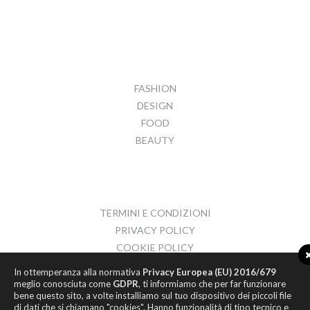
FASHION
DESIGN
FOOD
BEAUTY
TERMINI E CONDIZIONI
PRIVACY POLICY
COOKIE POLICY
CONTATTI
In ottemperanza alla normativa
Privacy Europea (EU) 2016/679
meglio conosciuta come
GDPR
, ti informiamo che per far funzionare
bene questo sito, a volte installiamo sul tuo dispositivo dei piccoli file
di dati che si chiamano "cookies". Hanno funzionalità di tipo tecnico e