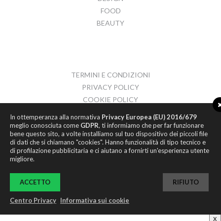
FOOD
BEAUTY
TERMINI E CONDIZIONI
PRIVACY POLICY
COOKIE POLICY
CONTATTI
In ottemperanza alla normativa
Privacy Europea (EU) 2016/679
meglio conosciuta come
GDPR
, ti informiamo che per far funzionare
bene questo sito, a volte installiamo sul tuo dispositivo dei piccoli file
di dati che si chiamano "cookies". Hanno funzionalità di tipo tecnico e
di profilazione pubblicitaria e ci aiutano a fornirti un'esperienza utente
migliore.
© 2017
HYPER ROOM S.R.L.
P.IVA 02066910437
ACCETTO
RIFIUTO
INFO@HYPER-ROOM.COM
Centro Privacy
Informativa sui cookie
x