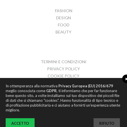
FASHION
DESIGN
FOOD
BEAUTY
TERMINI E CONDIZIONI
PRIVACY POLICY
COOKIE POLICY
CONTATTI
In ottemperanza alla normativa
Privacy Europea (EU) 2016/679
meglio conosciuta come
GDPR
, ti informiamo che per far funzionare
bene questo sito, a volte installiamo sul tuo dispositivo dei piccoli file
di dati che si chiamano "cookies". Hanno funzionalità di tipo tecnico e
di profilazione pubblicitaria e ci aiutano a fornirti un'esperienza utente
migliore.
© 2017
HYPER ROOM S.R.L.
P.IVA 02066910437
ACCETTO
RIFIUTO
INFO@HYPER-ROOM.COM