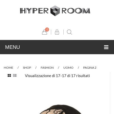
0
MENU
ABOUT US
HOME
/
SHOP
/
FASHION
/
UOMO
/
PAGINA 2
UOMO
SHOP
Visualizzazione di 17-17 di 17 risultati
PRESS
FASHION
PARTNERS
DESIGN
Press
Aijla
FOOD
Video
Les jeux de Marquis
Althon
BEAUTY
Luca Pagni
Cridea
Antonelli Silio