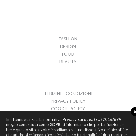
FASHION
DESIGN
FOOD
BEAUTY
TERMINI E CONDIZIONI
PRIVACY POLICY
COOKIE POLICY
CONTATTI
In ottemperanza alla normativa
Privacy Europea (EU) 2016/679
meglio conosciuta come
GDPR
, ti informiamo che per far funzionare
bene questo sito, a volte installiamo sul tuo dispositivo dei piccoli file
di dati che si chiamano "cookies". Hanno funzionalità di tipo tecnico e