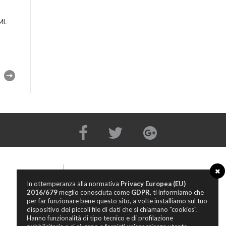
ML
In ottemperanza alla normativa
Privacy Europea (EU)
TERMINI E CONDIZIONI
2016/679
meglio conosciuta come
GDPR
, ti informiamo che
per far funzionare bene questo sito, a volte installiamo sul tuo
PRIVACY POLICY
dispositivo dei piccoli file di dati che si chiamano "cookies".
COOKIE POLICY
Hanno funzionalità di tipo tecnico e di profilazione