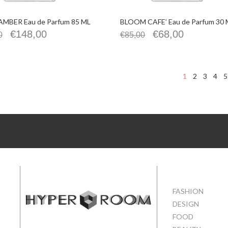
MBER Eau de Parfum 85 ML
BLOOM CAFE’ Eau de Parfum 30 
€
148,00
€
68,00
0
€
85,00
1
2
3
4
5
FASHION
DESIGN
FOOD