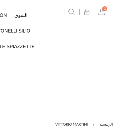
0
السوق
HON
FASHION
Aijla
Les jeux de Marquis
Luca Pagni
ONELLI SILIO
LE SPIAZZETTE
الرئيسية
/
VITTORIO MARTINI