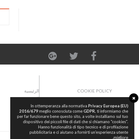
COOKIE POLICY
الرئيسية
السوق
In ottemperanza alla normativa
Privacy Europea (EU)
المعاينة
2016/679
meglio conosciuta come
GDPR
, ti informiamo che
حسابي
per far funzionare bene questo sito, a volte installiamo sul tuo
dispositivo dei piccoli file di dati che si chiamano "cookies".
سلة الشراء
Hanno funzionalità di tipo tecnico e di profilazione
pubblicitaria e ci aiutano a fornirti un'esperienza utente
migliore.