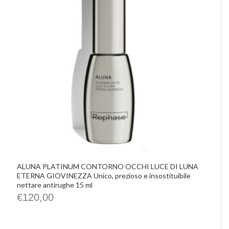
IMHO
Precious Walls
Belisario
Rephase
De Santis Alvarez
Vittorio Martini
Castellino
Chrissie
La Pasta di Camerino
Le Spiazzette
Verditerre
Distilleria Varnelli
Joya Cocktails
Agroiniziative
ALUNA PLATINUM CONTORNO OCCHI LUCE DI LUNA
ETERNA GIOVINEZZA Unico, prezioso e insostituibile
nettare antirughe 15 ml
€
120,00