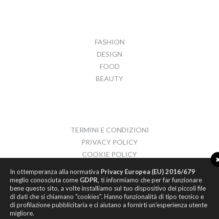
FASHION
DESIGN
FOOD
BEAUTY
TERMINI E CONDIZIONI
PRIVACY POLICY
COOKIE POLICY
CONTATTI
In ottemperanza alla normativa
Privacy Europea (EU) 2016/679
meglio conosciuta come
GDPR
, ti informiamo che per far funzionare
bene questo sito, a volte installiamo sul tuo dispositivo dei piccoli file
di dati che si chiamano "cookies". Hanno funzionalità di tipo tecnico e
di profilazione pubblicitaria e ci aiutano a fornirti un'esperienza utente
migliore.